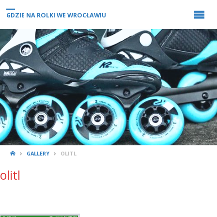
GDZIE NA ROLKI WE WROCŁAWIU
STRONA
GALLERY
OLITL
GŁÓWNA
olitl