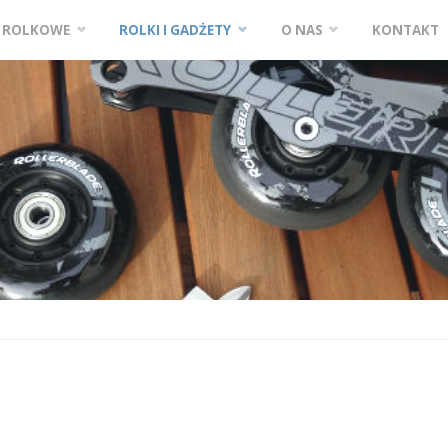
ź
Y ROLKOWE
ROLKI I GADŻETY
O NAS
KONTAKT