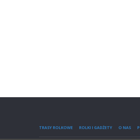
TRASY ROLKOWE
ROLKI I GADŻETY
O NAS
P