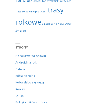
Tor wrotkarski
Tor wrotkarski Wrocław
trasy
trasa rolkowa w prusicach
rolkowe
z Leśnicy na Nowy Dwór
Żmigród
STRONY
Na rolki we Wrocławiu
Android na rolki
Galeria
Kółka do rolek
Kółka słabo się kręcą
Kontakt
O nas
Polityka plików cookies