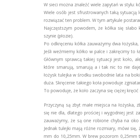
W sieci można znaleźć wiele zapytań w stylu: kó
Wiele osób jest sfrustrowanych taką sytuacją 
rozwiązać ten problem. W tym artykule postaram
Najczęstszym powodem, że kółka się słabo kr
szynie (płozie).
Po odkręceniu kółka zauważymy dwa łożyska, 
Jeśli weźmiemy kółko w palce i zakręcimy to ł
Głównym sprawcą takiej sytuacji jest koło, ale
które smarują, smarują a i tak nic to nie daj
łożysk tulejka w środku swobodnie lata na bok
duża. Skręcenie takiego koła powoduje zgniata
To powoduje, że koło zaczyna się ciężej kręcić
Przyczyną są zbyt małe miejsca na łożyska, zb
się nie dla, dlatego prościej i wygodniej jest z
zauważymy, że są one robione chyba na ok
Jednak tulejki mają różne rozmiary, mówi się,
mm do 10,25mm. W brew pozorom 0,25mm to bar