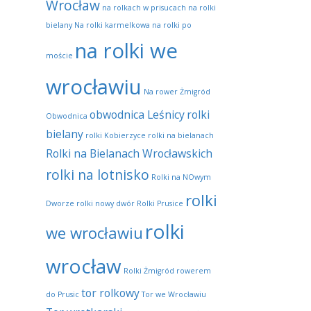
Wrocław
na rolkach w prisucach
na rolki
bielany
Na rolki karmelkowa
na rolki po
na rolki we
moście
wrocławiu
Na rower Żmigród
obwodnica Leśnicy
rolki
Obwodnica
bielany
rolki Kobierzyce
rolki na bielanach
Rolki na Bielanach Wrocławskich
rolki na lotnisko
Rolki na NOwym
rolki
Dworze
rolki nowy dwór
Rolki Prusice
rolki
we wrocławiu
wrocław
Rolki Żmigród
rowerem
tor rolkowy
do Prusic
Tor we Wrocławiu