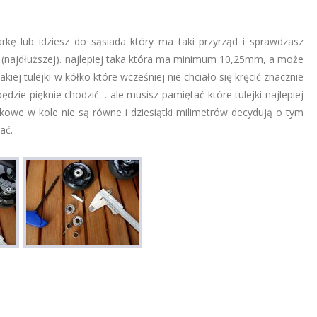
rkę lub idziesz do sąsiada który ma taki przyrząd i sprawdzasz
ej (najdłuższej). najlepiej taka która ma minimum 10,25mm, a może
iej tulejki w kółko które wcześniej nie chciało się kręcić znacznie
ędzie pięknie chodzić… ale musisz pamiętać które tulejki najlepiej
ikowe w kole nie są równe i dziesiątki milimetrów decydują o tym
ać.