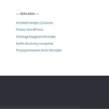
— REKLAMA —
Architekt wnętrz Szczecin
Pomoc WordPress
Obsługa księgowa Wrocław
Epdm docinany na wymiar
Pozycjonowanie stron Wrocław
j: