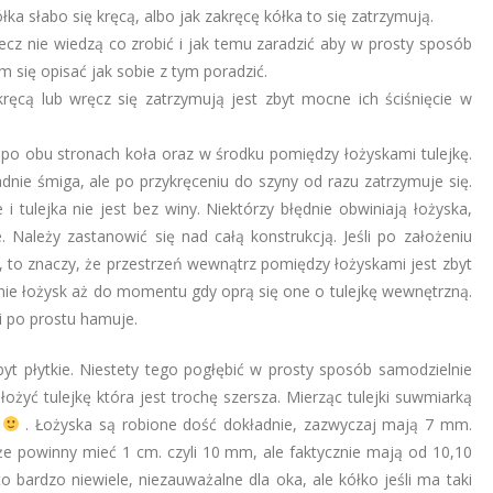
łka słabo się kręcą, albo jak zakręcę kółka to się zatrzymują.
lecz nie wiedzą co zrobić i jak temu zaradzić aby w prosty sposób
 się opisać jak sobie z tym poradzić.
ęcą lub wręcz się zatrzymują jest zbyt mocne ich ściśnięcie w
po obu stronach koła oraz w środku pomiędzy łożyskami tulejkę.
adnie śmiga, ale po przykręceniu do szyny od razu zatrzymuje się.
 i tulejka nie jest bez winy. Niektórzy błędnie obwiniają łożyska,
e. Należy zastanowić się nad całą konstrukcją. Jeśli po założeniu
i, to znaczy, że przestrzeń wewnątrz pomiędzy łożyskami jest zbyt
nie łożysk aż do momentu gdy oprą się one o tulejkę wewnętrzną.
 i po prostu hamuje.
yt płytkie. Niestety tego pogłębić w prosty sposób samodzielnie
ałożyć tulejkę która jest trochę szersza. Mierząc tulejki suwmiarką
o
. Łożyska są robione dość dokładnie, zazwyczaj mają 7 mm.
 że powinny mieć 1 cm. czyli 10 mm, ale faktycznie mają od 10,10
dzo niewiele, niezauważalne dla oka, ale kółko jeśli ma taki