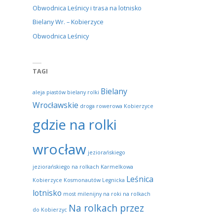
Obwodnica Leśnicy i trasa na lotnisko
Bielany Wr. – Kobierzyce
Obwodnica Leśnicy
TAGI
Bielany
aleja piastów
bielany rolki
Wrocławskie
droga rowerowa Kobierzyce
gdzie na rolki
wrocław
jeziorańskiego
jeziorańskiego na rolkach
Karmelkowa
Leśnica
Kobierzyce
Kosmonautów
Legnicka
lotnisko
most milenijny
na roki
na rolkach
Na rolkach przez
do Kobierzyc