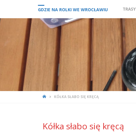
Przejd
TRAS
GDZIE NA ROLKI WE WROCŁAWIU
do
treści
STRONA
KÓŁKA SŁABO SIĘ KRĘCĄ
GŁÓWNA
Kółka słabo się kręcą