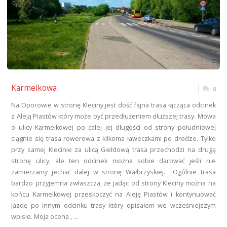
Karmelkowa
0
Na Oporowie w stronę Kleciny jest dość fajna trasa łącząca odcinek
z Aleją Piastów który może być przedłużeniem dłuższej trasy. Mowa
o ulicy Karmelkowej po całej jej długości od strony południowej
ciągnie się trasa rowerowa z kilkoma ławeczkami po drodze. Tylko
przy samej Klecinie za ulicą Giełdową trasa przechodzi na drugą
stronę ulicy, ale ten odcinek można sobie darować jeśli nie
zamierzamy jechać dalej w stronę Wałbrzyskiej. Ogólnie trasa
bardzo przyjemna zwłaszcza, że jadąc od strony Kleciny można na
końcu Karmelkowej przeskoczyć na Aleję Piastów i kontynuować
jazdę po innym odcinku trasy który opisałem we wcześniejszym
wpisie. Moja ocena , …