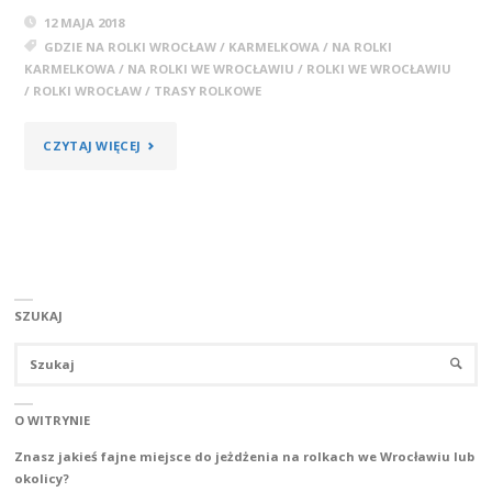
12 MAJA 2018
GDZIE NA ROLKI WROCŁAW
/
KARMELKOWA
/
NA ROLKI
KARMELKOWA
/
NA ROLKI WE WROCŁAWIU
/
ROLKI WE WROCŁAWIU
/
ROLKI WROCŁAW
/
TRASY ROLKOWE
"KARMELKOWA"
CZYTAJ WIĘCEJ
SZUKAJ
Sz
SZUKA
O WITRYNIE
Znasz jakieś fajne miejsce do jeżdżenia na rolkach we Wrocławiu lub
okolicy?