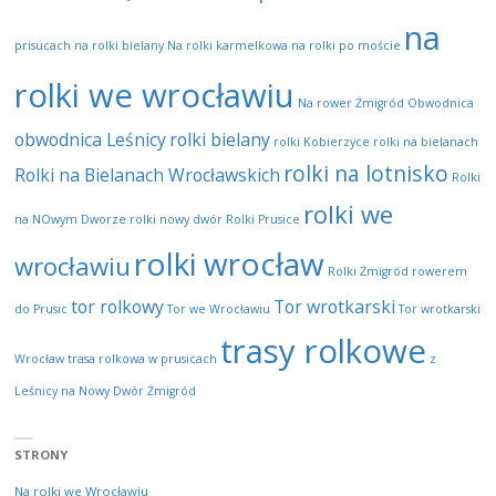
na
prisucach
na rolki bielany
Na rolki karmelkowa
na rolki po moście
rolki we wrocławiu
Na rower Żmigród
Obwodnica
obwodnica Leśnicy
rolki bielany
rolki Kobierzyce
rolki na bielanach
rolki na lotnisko
Rolki na Bielanach Wrocławskich
Rolki
rolki we
na NOwym Dworze
rolki nowy dwór
Rolki Prusice
rolki wrocław
wrocławiu
Rolki Żmigród
rowerem
tor rolkowy
Tor wrotkarski
do Prusic
Tor we Wrocławiu
Tor wrotkarski
trasy rolkowe
Wrocław
trasa rolkowa w prusicach
z
Leśnicy na Nowy Dwór
Żmigród
STRONY
Na rolki we Wrocławiu