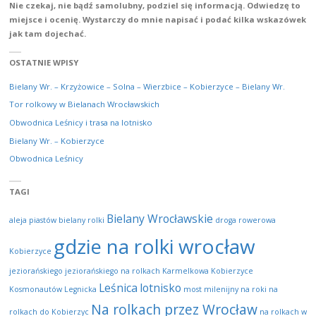
Nie czekaj, nie bądź samolubny, podziel się informacją. Odwiedzę to
miejsce i ocenię.
Wystarczy do mnie napisać i podać kilka wskazówek
jak tam dojechać.
OSTATNIE WPISY
Bielany Wr. – Krzyżowice – Solna – Wierzbice – Kobierzyce – Bielany Wr.
Tor rolkowy w Bielanach Wrocławskich
Obwodnica Leśnicy i trasa na lotnisko
Bielany Wr. – Kobierzyce
Obwodnica Leśnicy
TAGI
Bielany Wrocławskie
aleja piastów
bielany rolki
droga rowerowa
gdzie na rolki wrocław
Kobierzyce
jeziorańskiego
jeziorańskiego na rolkach
Karmelkowa
Kobierzyce
Leśnica
lotnisko
Kosmonautów
Legnicka
most milenijny
na roki
na
Na rolkach przez Wrocław
rolkach do Kobierzyc
na rolkach w