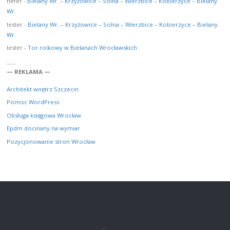
nefer
-
Bielany Wr. – Krzyżowice – Solna – Wierzbice – Kobierzyce – Bielany
Wr.
lester
-
Bielany Wr. – Krzyżowice – Solna – Wierzbice – Kobierzyce – Bielany
Wr.
lester
-
Tor rolkowy w Bielanach Wrocławskich
— REKLAMA —
Architekt wnętrz Szczecin
Pomoc WordPress
Obsługa księgowa Wrocław
Epdm docinany na wymiar
Pozycjonowanie stron Wrocław