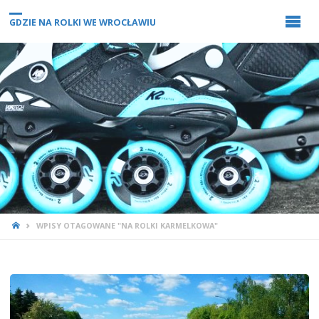
GDZIE NA ROLKI WE WROCŁAWIU
STRONA
WPISY OTAGOWANE "NA ROLKI KARMELKOWA"
GŁÓWNA