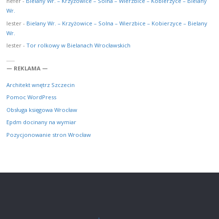
nefer
-
Bielany Wr. – Krzyżowice – Solna – Wierzbice – Kobierzyce – Bielany
Wr.
lester
-
Bielany Wr. – Krzyżowice – Solna – Wierzbice – Kobierzyce – Bielany
Wr.
lester
-
Tor rolkowy w Bielanach Wrocławskich
— REKLAMA —
Architekt wnętrz Szczecin
Pomoc WordPress
Obsługa księgowa Wrocław
Epdm docinany na wymiar
Pozycjonowanie stron Wrocław