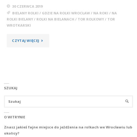
30 CZERWCA 2019
BIELANY ROLKI
/
GDZIE NA ROLKI WROCŁAW
/
NA ROKI
/
NA
ROLKI BIELANY
/
ROLKI NA BIELANACH
/
TOR ROLKOWY
/
TOR
WROTKARSKI
"TOR
CZYTAJ WIĘCEJ
ROLKOWY
W
BIELANACH
WROCŁAWSKICH"
SZUKAJ
Sz
SZUKA
O WITRYNIE
Znasz jakieś fajne miejsce do jeżdżenia na rolkach we Wrocławiu lub
okolicy?