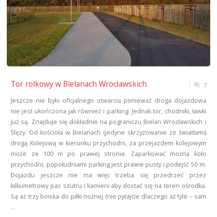
Tor rolkowy w Bielanach Wrocławskich
7
Jeszcze nie było oficjalnego otwarcia ponieważ droga dojazdowa
nie jest ukończona jak również i parking. Jednak tor, chodniki, ławki
już są. Znajduje się dokładnie na pograniczu Bielan Wrocławskich i
Ślęzy. Od kościoła w Bielanach (jedyne skrzyżowanie ze światłami)
drogą Kolejową w kierunku przychodni, za przejazdem kolejowym
może ze 100 m po prawej stronie. Zaparkować można koło
przychodni, popołudniami parking jest prawie pusty i podejść 50 m.
Dojazdu jeszcze nie ma więc trzeba się przedrzeć przez
kilkumetrowy pas szutru i kamieni aby dostać się na teren ośrodka.
Są aż trzy boiska do piłki nożnej (nie pytajcie dlaczego aż tyle – sam
…