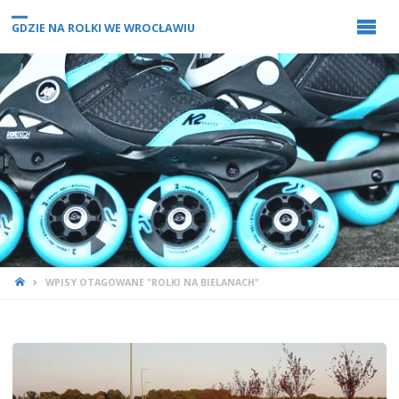
GDZIE NA ROLKI WE WROCŁAWIU
STRONA
WPISY OTAGOWANE "ROLKI NA BIELANACH"
GŁÓWNA