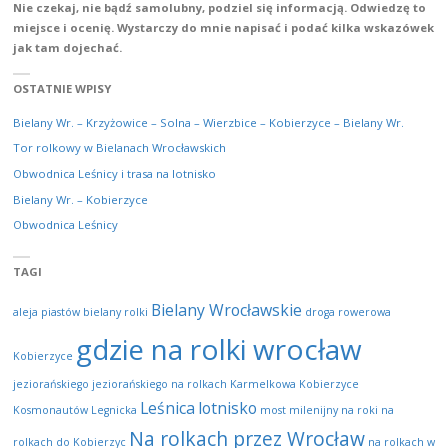
Nie czekaj, nie bądź samolubny, podziel się informacją. Odwiedzę to
miejsce i ocenię.
Wystarczy do mnie napisać i podać kilka wskazówek
jak tam dojechać.
OSTATNIE WPISY
Bielany Wr. – Krzyżowice – Solna – Wierzbice – Kobierzyce – Bielany Wr.
Tor rolkowy w Bielanach Wrocławskich
Obwodnica Leśnicy i trasa na lotnisko
Bielany Wr. – Kobierzyce
Obwodnica Leśnicy
TAGI
Bielany Wrocławskie
aleja piastów
bielany rolki
droga rowerowa
gdzie na rolki wrocław
Kobierzyce
jeziorańskiego
jeziorańskiego na rolkach
Karmelkowa
Kobierzyce
Leśnica
lotnisko
Kosmonautów
Legnicka
most milenijny
na roki
na
Na rolkach przez Wrocław
rolkach do Kobierzyc
na rolkach w