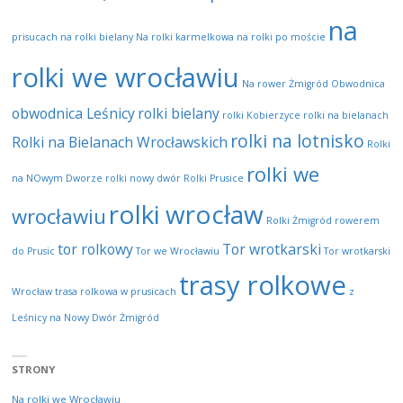
na
prisucach
na rolki bielany
Na rolki karmelkowa
na rolki po moście
rolki we wrocławiu
Na rower Żmigród
Obwodnica
obwodnica Leśnicy
rolki bielany
rolki Kobierzyce
rolki na bielanach
rolki na lotnisko
Rolki na Bielanach Wrocławskich
Rolki
rolki we
na NOwym Dworze
rolki nowy dwór
Rolki Prusice
rolki wrocław
wrocławiu
Rolki Żmigród
rowerem
tor rolkowy
Tor wrotkarski
do Prusic
Tor we Wrocławiu
Tor wrotkarski
trasy rolkowe
Wrocław
trasa rolkowa w prusicach
z
Leśnicy na Nowy Dwór
Żmigród
STRONY
Na rolki we Wrocławiu